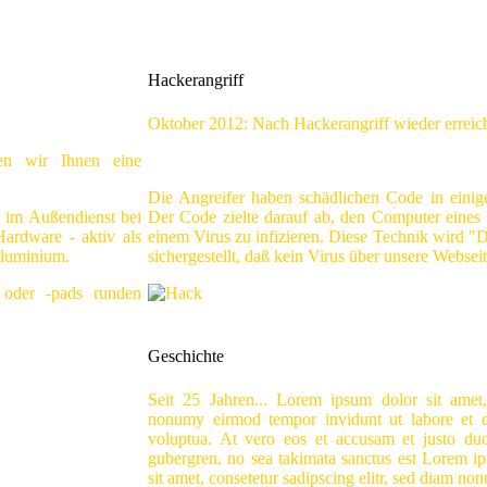
Hackerangriff
Oktober 2012: Nach Hackerangriff wieder erreic
ten wir Ihnen eine
Die Angreifer haben schädlichen Code in einig
 im Außendienst bei
Der Code zielte darauf ab, den Computer eines
Hardware - aktiv als
einem Virus zu infizieren. Diese Technik wird
Aluminium.
sichergestellt, daß kein Virus über unsere Websei
r oder -pads runden
Geschichte
Seit 25 Jahren... Lorem ipsum dolor sit amet,
nonumy eirmod tempor invidunt ut labore et 
voluptua. At vero eos et accusam et justo duo
gubergren, no sea takimata sanctus est Lorem i
sit amet, consetetur sadipscing elitr, sed diam n