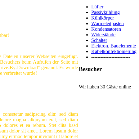
Lüfter
Passivkühlung
Kühlkörper
Wärmeleitpasten
Kondensatoren
Widerstände
hbar!
Schalter
Elektron. Bauelemente
Kabelkonfektionierung
e Dateien unserer Webseiten eingefügt.
-------------------------
 Besuchers beim Aufrufen der Seite mit
 "Drive-By-Download" genannt. Es wurde
Besucher
te verbreitet wurde!
Wir haben 30 Gäste online
 consetetur sadipscing elitr, sed diam
dolore magna aliquyam erat, sed diam
 dolores et ea rebum. Stet clita kasd
psum dolor sit amet. Lorem ipsum dolor
onumy eirmod tempor invidunt ut labore et