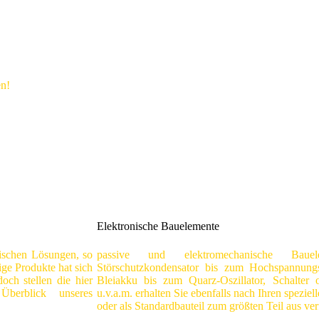
en!
Elektronische Bauelemente
ischen Lösungen, so
passive und elektromechanische Baue
ige Produkte hat sich
Störschutzkondensator bis zum Hochspannung
 doch
stellen die hier
Bleiakku bis zum Quarz-Oszillator, Schalter o
Überblick unseres
u.v.a.m. erhalten Sie ebenfalls nach Ihren speziel
oder als Standardbauteil zum größten Teil aus ve