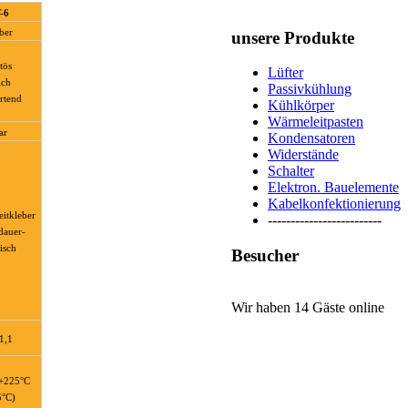
-6
ber
unsere Produkte
tös
Lüfter
ich
Passivkühlung
rtend
Kühlkörper
Wärmeleitpasten
ar
Kondensatoren
Widerstände
Schalter
Elektron. Bauelemente
Kabelkonfektionierung
itkleber
-------------------------
 dauer-
tisch
Besucher
Wir haben 14 Gäste online
 1,1
 +225°C
5°C)