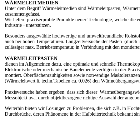
WÄRMELEITMEDIEN
Unter dem Begriff Wärmeleitmedien sind Wärmeleitpasten, Wärmeträge
dere
zusammengefasst.
schaften
Wir liefern praxiserprobte Produkte neuer Technologie, welche die
sal-
Industrie - unterstützen.
leitpaste
Besonders ausgewählte hochwertige und umweltfreundliche Rohstoffe 
auch bei hohen Temperaturen. Langzeitversuche der Pasten (durch 
zulässiger max. Betriebstemperatur, in Verbindung mit den montierte
te
raturanforderungen
WÄRMELEITPASTEN
sal-
dienen im Allgemeinen dazu, eine optimale und schnelle Thermokop
leitpaste
Elektronische oder mechanische Bauelemente verfügen in der Praxis
montiert. Oberflächenrauhigkeiten sowie notwendige Maßtoleranze
(Wärmeleitwert lt. techn.Tabellen ca. 0,026) den Wärmeübergangswi
te
Praxisversuche haben ergeben, dass sich dieser Wärmeübergangswid
raturanforderungen
Messobjekt uva. durch objektbezogene richtige Auswahl der angebo
leitpaste
Weiterhin bieten wir Lösungen zu Problemen, die sich z.B. in Hocht
Durchbrüche, deren Phänomene in der Halbleitertechnik bekannt sin
te
ratur-,
leit-
täts-