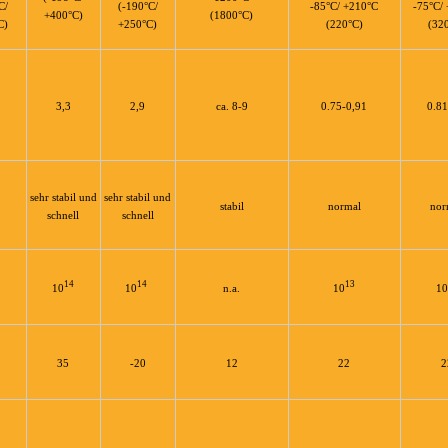
C/
(-190°C/
-85°C/ +210°C
-75°C/
+400°C)
(1800°C)
C)
+250°C)
(220°C)
(32
3,3
2,9
ca. 8-9
0.75-0,91
0.81
sehr stabil und
sehr stabil und
stabil
normal
nor
schnell
schnell
14
14
13
10
10
n.a.
10
10
35
-20
12
22
2