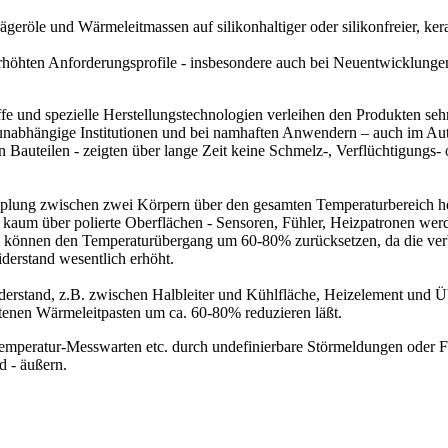
röle und Wärmeleitmassen auf silikonhaltiger oder silikonfreier, ker
 erhöhten Anforderungsprofile - insbesondere auch bei Neuentwicklung
und spezielle Herstellungstechnologien verleihen den Produkten sehr 
unabhängige Institutionen und bei namhaften Anwendern – auch im Aut
n Bauteilen - zeigten über lange Zeit keine Schmelz-, Verflüchtigungs
plung zwischen zwei Körpern über den gesamten Temperaturbereich he
 kaum über polierte Oberflächen - Sensoren, Fühler, Heizpatronen wer
n können den Temperaturübergang um 60-80% zurücksetzen, da die ve
derstand wesentlich erhöht.
erstand, z.B. zwischen Halbleiter und Kühlfläche, Heizelement und Ü
tenen Wärmeleitpasten um ca. 60-80% reduzieren läßt.
emperatur-Messwarten etc. durch undefinierbare Störmeldungen oder Fe
d - äußern.