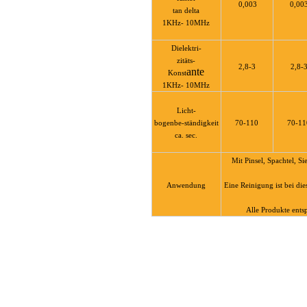
0,003
0,00
tan delta
lastisch
1KHz- 10MHz
Dielektri-
zitäts-
2,8-3
2,8-
ante
Konst
1KHz- 10MHz
Licht-
bogenbe-ständigkeit
70-110
70-11
ca. sec.
Mit Pinsel, Spachtel, S
e
Anwendung
Eine Reinigung ist bei di
Alle Produkte ent