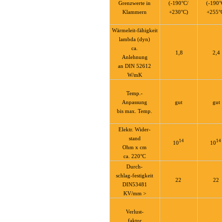
leit-
Grenzwerte in
(-190°C/
(-190°
r
Klammern
+230°C)
+255°
Wärmeleit-fähigkeit
lastisch
lambda (dyn)
ca.
1,8
2,4
rt
Anlehnung
an DIN 52612
otivebereich
W/mK
-
Temp.-
t
Anpassung
gut
gut
bis max. Temp.
Elektr. Wider-
stand
14
14
10
10
Ohm x cm
ca. 220°C
Durch-
schlag-festigkeit
22
22
DIN53481
KV/mm >
leit-
Verlust-
r
faktor