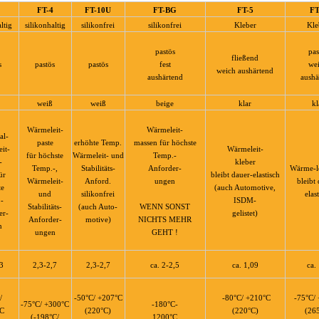
FT-4
FT-10U
FT-BG
FT-5
FT
ltig
silikonhaltig
silikonfrei
silikonfrei
Kleber
Kle
pastös
pas
fließend
s
pastös
pastös
fest
we
weich aushärtend
aushärtend
aushä
weiß
weiß
beige
klar
kl
Wärmeleit-
Wärmeleit-
al-
paste
erhöhte Temp.
massen für höchste
it-
Wärmeleit-
für höchste
Wärmeleit- und
Temp.-
-
kleber
Temp.-,
Stabilitäts-
Anforder-
Wärme-le
ür
bleibt dauer-elastisch
Wärmeleit-
Anford.
ungen
bleibt
te
(auch Automotive,
und
silikonfrei
elas
-
ISDM-
Stabilitäts-
(auch Auto-
WENN SONST
er-
gelistet)
Anforder-
motive)
NICHTS MEHR
n
ungen
GEHT !
,3
2,3-2,7
2,3-2,7
ca. 2-2,5
ca. 1,09
ca.
/
-50°C/ +207°C
-80°C/ +210°C
-75°C/
-75°C/ +300°C
-180°C-
C
(220°C)
(220°C)
(26
(-198°C/
1200°C