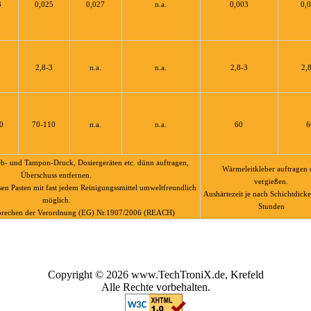
3
0,025
0,027
n.a.
0,003
0,
3
2,8-3
n.a.
n.a.
2,8-3
2,
0
70-110
n.a.
n.a.
60
6
ieb- und Tampon-Druck, Dosiergeräten etc. dünn auftragen,
Wärmeleitkleber auftragen 
Überschuss entfernen.
vergießen.
esen Pasten mit fast jedem Reinigungssmittel umweltfreundlich
Aushärtezeit je nach Schichtdicke
möglich.
Stunden
sprechen der Verordnung (EG) Nr.1907/2006 (REACH)
Copyright © 2026 www.TechTroniX.de, Krefeld
Alle Rechte vorbehalten.