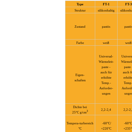
derungen.
Type
FT-1
FT-3
leitpaste
Struktur
silikonhaltig
silikonha
te
ratur-,
Zustand
pastös
pastö
leit-
täts-
Farbe
weiß
weiß
derungen.
nfrei
Universal-
Univers
rt
Wärmeleit-
Wärmele
omotivebereich
paste -
paste 
leitmassen
auch für
auch f
Eigen-
erhöhte
erhöh
schaften
te
Temp.-
Temp.
ratur-
Anforder-
Anford
derungen
ungen
unge
nfrei
N
Dichte bei
ST
2,2-2,4
2,2-2
3
25°C g/cm
TS
R
T
Tempera-turbereich
-60°C/
-60°C
°C
+220°C
+235°