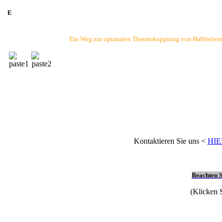
nhaltig
nfrei
E
THERM.5-
Ein Weg zur optimalen Thermokopplung von Halbleitern, 
THERM.6-
nd
/festaushärtend
nd/weichaushärtend
/weichaushärtetend
Kontaktieren Sie uns <
HIE
Beachten S
(Klicken S