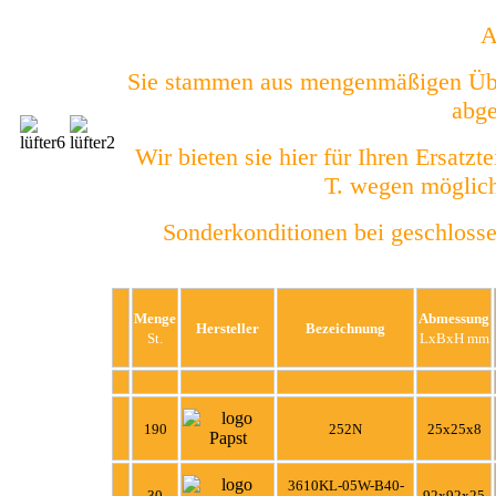
A
Sie stammen aus mengenmäßigen Über
abge
Wir bieten sie hier für Ihren Ersatzt
T. wegen möglic
Sonderkonditionen bei geschloss
Menge
Abmessung
Hersteller
Bezeichnung
St.
LxBxH mm
190
252N
25x25x8
3610KL-05W-B40-
30
92x92x25